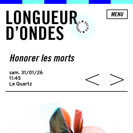
L
O
N
G
U
E
U
R
MENU
D
’
O
N
D
E
S
Honorer les morts
sam. 31/01/26
11:45
Le Quartz