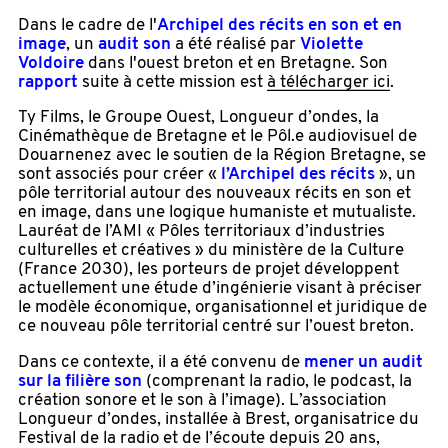
Dans le cadre de l'
Archipel des récits en son et en
image
, un
audit son
a été réalisé par
Violette
Voldoire
dans l'ouest breton et en Bretagne. Son
rapport
suite à cette mission est
à télécharger ici
.
Ty Films, le Groupe Ouest, Longueur d’ondes, la
Cinémathèque de Bretagne et le Pôl.e audiovisuel de
Douarnenez avec le soutien de la Région Bretagne, se
sont associés pour créer «
l’Archipel des récits
», un
pôle territorial autour des nouveaux récits en son et
en image, dans une logique humaniste et mutualiste.
Lauréat de l’AMI « Pôles territoriaux d’industries
culturelles et créatives » du ministère de la Culture
(France 2030), les porteurs de projet développent
actuellement une étude d’ingénierie visant à préciser
le modèle économique, organisationnel et juridique de
ce nouveau pôle territorial centré sur l’ouest breton.
Dans ce contexte, il a été convenu de
mener un audit
sur la filière son
(comprenant la radio, le podcast, la
création sonore et le son à l’image). L’association
Longueur d’ondes, installée à Brest, organisatrice du
Festival de la radio et de l’écoute depuis 20 ans,