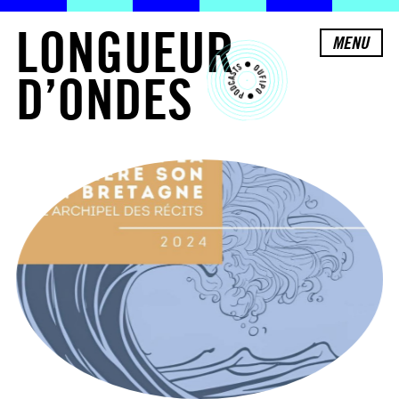
L
O
N
G
U
E
U
R
MENU
D
’
O
N
D
E
S