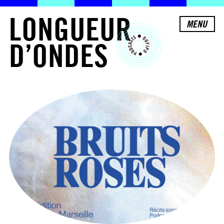
L
O
N
G
U
E
U
R
MENU
D
’
O
N
D
E
S