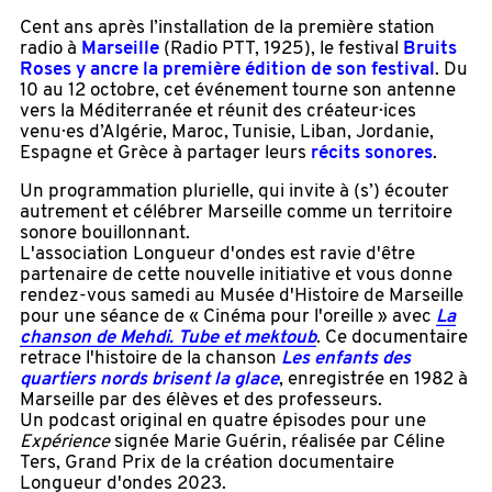
Cent ans après l’installation de la première station
radio à
Marseille
(Radio PTT, 1925), le festival
Bruits
Roses y ancre la première édition de son festival
. Du
10 au 12 octobre, cet événement tourne son antenne
vers la Méditerranée et réunit des créateur·ices
venu·es d’Algérie, Maroc, Tunisie, Liban, Jordanie,
Espagne et Grèce à partager leurs
récits sonores
.
Un programmation plurielle, qui invite à (s’) écouter
autrement et célébrer Marseille comme un territoire
sonore bouillonnant.
L'association Longueur d'ondes est ravie d'être
partenaire de cette nouvelle initiative et vous donne
rendez-vous samedi au Musée d'Histoire de Marseille
pour une séance de « Cinéma pour l'oreille » avec
La
chanson de Mehdi. Tube et mektoub
. Ce documentaire
retrace l'histoire de la chanson
Les enfants des
quartiers nords brisent la glace
, enregistrée en 1982 à
Marseille par des élèves et des professeurs.
Un podcast original en quatre épisodes pour une
Expérience
signée Marie Guérin, réalisée par Céline
Ters, Grand Prix de la création documentaire
Longueur d'ondes 2023.