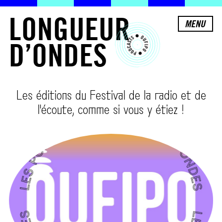
L
O
N
G
U
E
U
R
MENU
D
’
O
N
D
E
S
Les éditions du Festival de la radio et de
l'écoute, comme si vous y étiez !