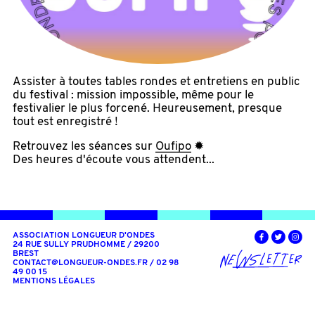
Assister à toutes tables rondes et entretiens en public
du festival : mission impossible, même pour le
festivalier le plus forcené. Heureusement, presque
tout est enregistré !
Retrouvez les séances sur
Oufipo
✹
Des heures d'écoute vous attendent...
ASSOCIATION LONGUEUR D'ONDES
24 RUE SULLY PRUDHOMME / 29200
BREST
CONTACT@LONGUEUR-ONDES.FR
/ 02 98
49 00 15
MENTIONS LÉGALES