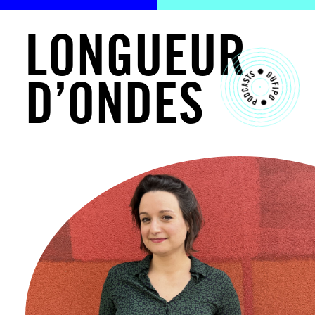
L
O
N
G
U
E
U
R
D
’
O
N
D
E
S