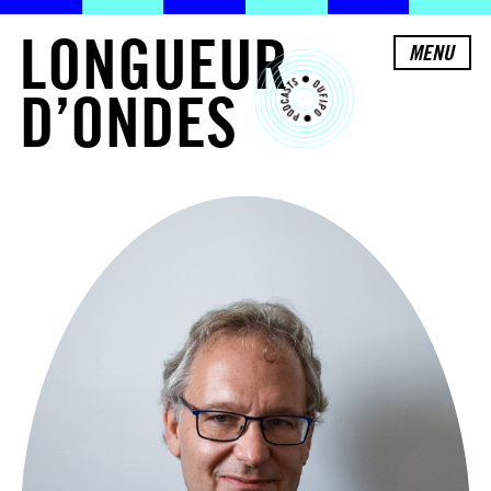
L
O
N
G
U
E
U
R
MENU
D
’
O
N
D
E
S