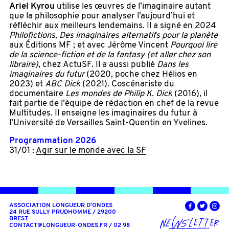
Ariel Kyrou
utilise les œuvres de l’imaginaire autant
que la philosophie pour analyser l’aujourd’hui et
réfléchir aux meilleurs lendemains. Il a signé en 2024
Philofictions, Des imaginaires alternatifs pour la planète
aux Éditions MF ; et avec Jérôme Vincent
Pourquoi lire
de la science-fiction et de la fantasy (et aller chez son
libraire)
, chez ActuSF. Il a aussi publié
Dans les
imaginaires du futur
(2020, poche chez Hélios en
2023) et
ABC Dick
(2021). Coscénariste du
documentaire
Les mondes de Philip K. Dick
(2016), il
fait partie de l’équipe de rédaction en chef de la revue
Multitudes. Il enseigne les imaginaires du futur à
l’Université de Versailles Saint-Quentin en Yvelines.
Programmation 2026
31/01 :
Agir sur le monde avec la SF
ASSOCIATION LONGUEUR D'ONDES
24 RUE SULLY PRUDHOMME / 29200
BREST
CONTACT@LONGUEUR-ONDES.FR
/ 02 98