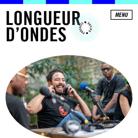
L
O
N
G
U
E
U
R
MENU
D
’
O
N
D
E
S