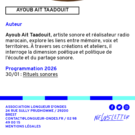
AYOUB AIT TAADOUIT
Auteur
Ayoub Ait Taadouit
, artiste sonore et réalisateur radio
marocain, explore les liens entre mémoire, voix et
territoires. À travers ses créations et ateliers, il
interroge la dimension poétique et politique de
l’écoute et du partage sonore.
Programmation 2026
30/01 :
Rituels sonores
ASSOCIATION LONGUEUR D'ONDES
24 RUE SULLY PRUDHOMME / 29200
BREST
CONTACT@LONGUEUR-ONDES.FR
/ 02 98
49 00 15
MENTIONS LÉGALES