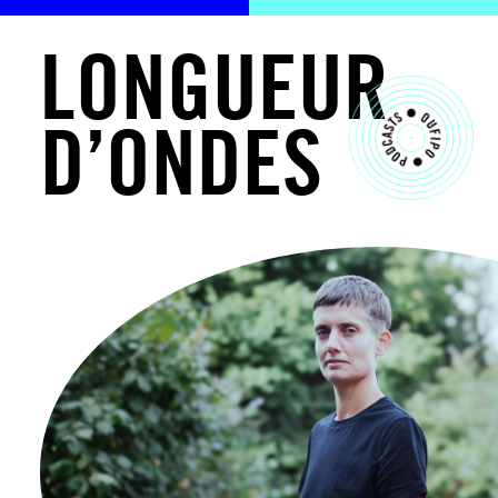
L
O
N
G
U
E
U
R
D
’
O
N
D
E
S