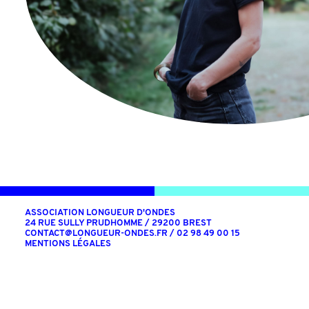
ASSOCIATION LONGUEUR D'ONDES
24 RUE SULLY PRUDHOMME / 29200 BREST
CONTACT@LONGUEUR-ONDES.FR
/ 02 98 49 00 15
MENTIONS LÉGALES