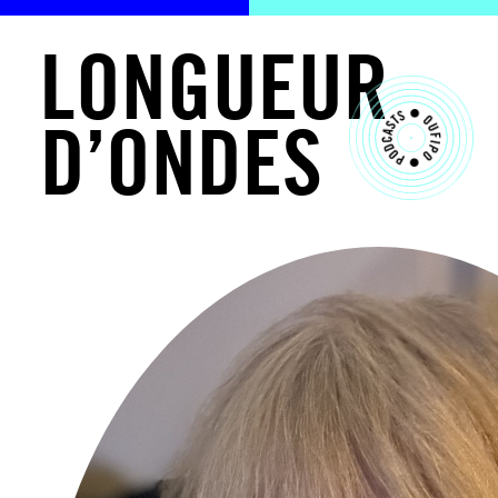
L
O
N
G
U
E
U
R
D
’
O
N
D
E
S