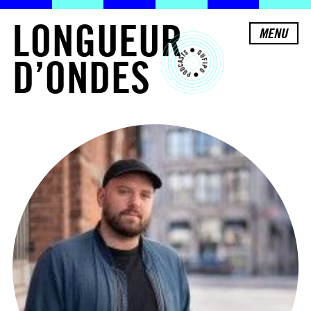
L
O
N
G
U
E
U
R
MENU
D
’
O
N
D
E
S