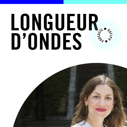
L
O
N
G
U
E
U
R
D
’
O
N
D
E
S