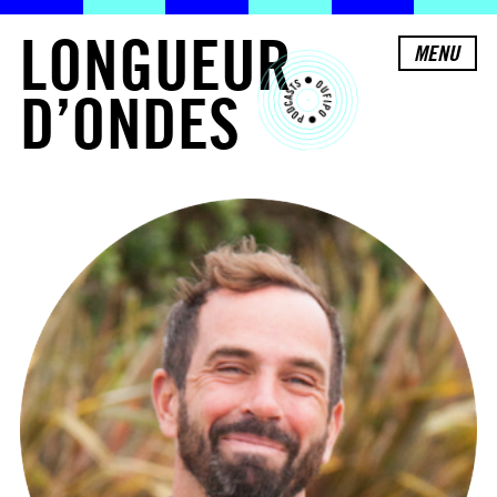
L
O
N
G
U
E
U
R
MENU
D
’
O
N
D
E
S