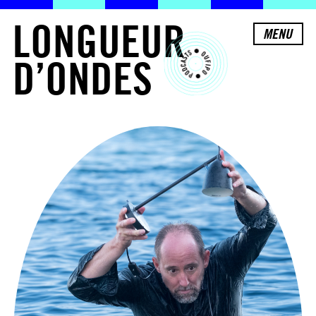
L
O
N
G
U
E
U
R
MENU
D
’
O
N
D
E
S