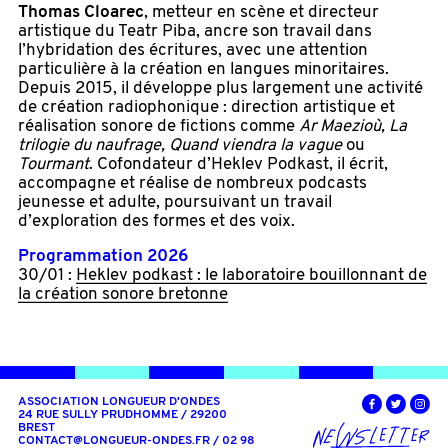
Thomas Cloarec
, metteur en scène et directeur
artistique du Teatr Piba, ancre son travail dans
l’hybridation des écritures, avec une attention
particulière à la création en langues minoritaires.
Depuis 2015, il développe plus largement une activité
de création radiophonique : direction artistique et
réalisation sonore de fictions comme
Ar Maezioù, La
trilogie du naufrage, Quand viendra la vague
ou
Tourmant
. Cofondateur d’Heklev Podkast, il écrit,
accompagne et réalise de nombreux podcasts
jeunesse et adulte, poursuivant un travail
d’exploration des formes et des voix.
Programmation 2026
30/01 :
Heklev podkast : le laboratoire bouillonnant de
la création sonore bretonne
ASSOCIATION LONGUEUR D'ONDES
24 RUE SULLY PRUDHOMME / 29200
BREST
CONTACT@LONGUEUR-ONDES.FR
/ 02 98