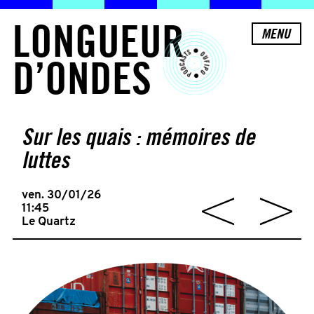
L
O
N
G
U
E
U
R
MENU
D
’
O
N
D
E
S
Sur les quais : mémoires de
luttes
ven. 30/01/26
11:45
Le Quartz