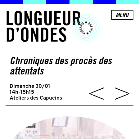
L
O
N
G
U
E
U
R
MENU
D
’
O
N
D
E
S
Chroniques des procès des
attentats
Dimanche 30/01
14h-15h15
Ateliers des Capucins