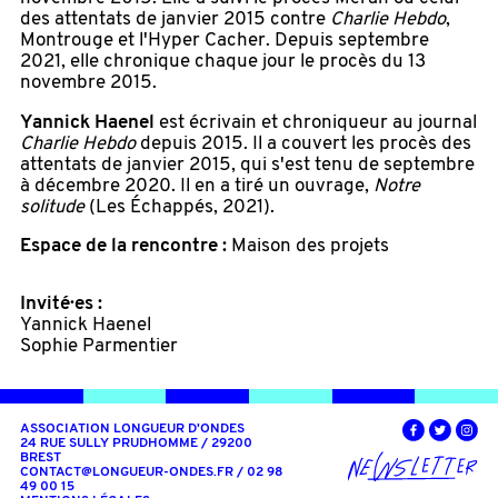
des attentats de janvier 2015 contre
Charlie Hebdo
,
Montrouge et l'Hyper Cacher. Depuis septembre
2021, elle chronique chaque jour le procès du 13
novembre 2015.
Yannick Haenel
est écrivain et chroniqueur au journal
Charlie Hebdo
depuis 2015. Il a couvert les procès des
attentats de janvier 2015, qui s'est tenu de septembre
à décembre 2020. Il en a tiré un ouvrage,
Notre
solitude
(Les Échappés, 2021).
Espace de la rencontre :
Maison des projets
Invité·es :
Yannick Haenel
Sophie Parmentier
ASSOCIATION LONGUEUR D'ONDES
24 RUE SULLY PRUDHOMME / 29200
BREST
CONTACT@LONGUEUR-ONDES.FR
/ 02 98
49 00 15