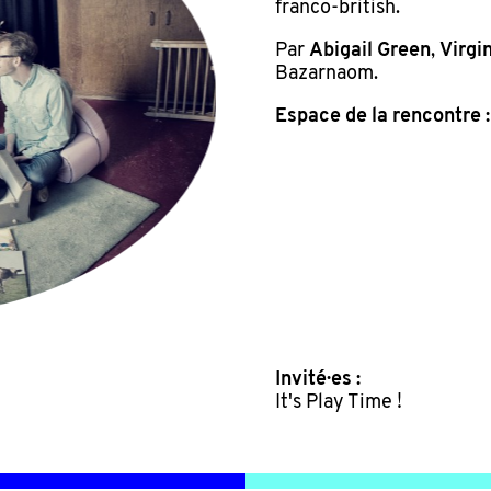
franco-british.
Par
Abigail Green
,
Virgin
Bazarnaom.
Espace de la rencontre 
Invité·es :
It's Play Time !