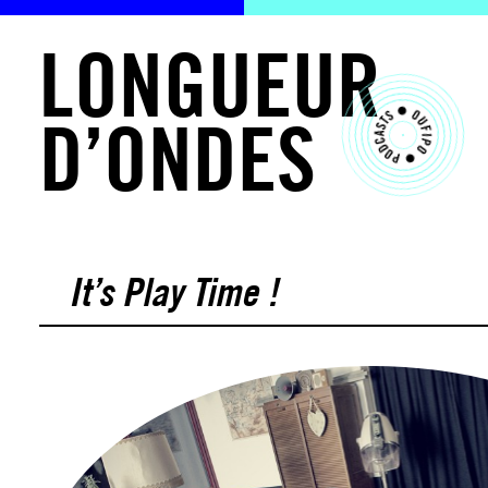
L
O
N
G
U
E
U
R
D
’
O
N
D
E
S
It’s Play Time !