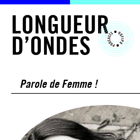
L
O
N
G
U
E
U
R
D
’
O
N
D
E
S
Parole de Femme !