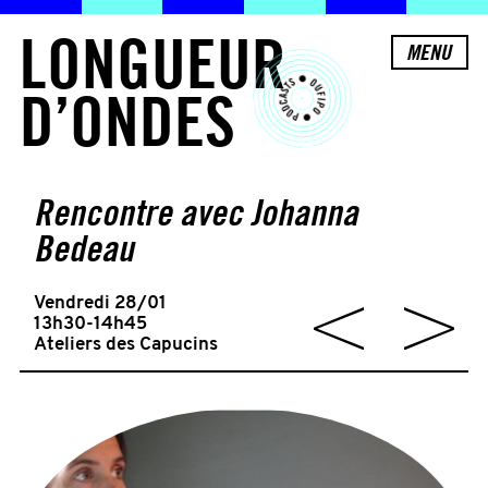
L
O
N
G
U
E
U
R
MENU
D
’
O
N
D
E
S
Rencontre avec Johanna
Bedeau
Vendredi 28/01
13h30-14h45
Ateliers des Capucins