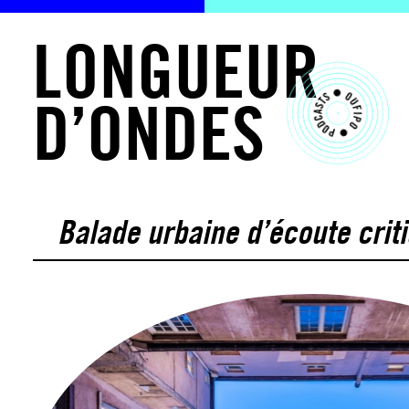
L
O
N
G
U
E
U
R
D
’
O
N
D
E
S
Balade urbaine d’écoute crit