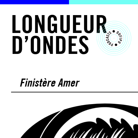
L
O
N
G
U
E
U
R
D
’
O
N
D
E
S
Finistère Amer