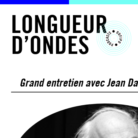
L
O
N
G
U
E
U
R
D
’
O
N
D
E
S
Grand entretien avec Jean Da