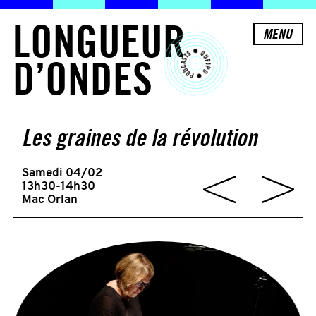
L
O
N
G
U
E
U
R
MENU
D
’
O
N
D
E
S
Les graines de la révolution
Samedi 04/02
13h30-14h30
Mac Orlan