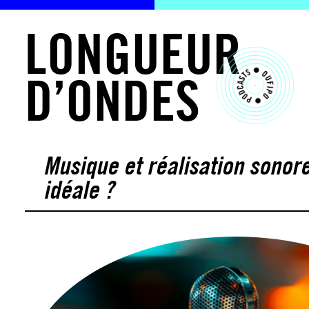
L
O
N
G
U
E
U
R
D
’
O
N
D
E
S
Musique et réalisation sonore,
idéale ?