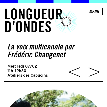
L
O
N
G
U
E
U
R
MENU
D
’
O
N
D
E
S
La voix multicanale par
Frédéric Changenet
Mercredi 07/02
11h-12h30
Ateliers des Capucins