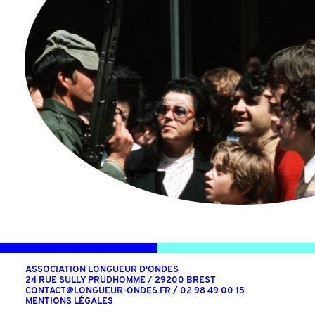
ASSOCIATION LONGUEUR D'ONDES
24 RUE SULLY PRUDHOMME / 29200 BREST
CONTACT@LONGUEUR-ONDES.FR
/ 02 98 49 00 15
MENTIONS LÉGALES