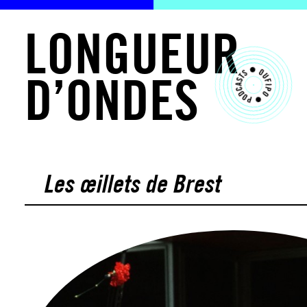
L
O
N
G
U
E
U
R
D
’
O
N
D
E
S
Les œillets de Brest