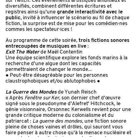
sur Twitch. Ces événements artistiques ambitieux et
diversifiés, combinent différentes écritures et
registres ainsi qu'une
grande interactivité avec le
public
, invité à influencer le scénario au fil de chaque
fiction, la surprise est de mise pour les comédien·nes
commes les spectateur·ices !
Au programme de cette soirée,
trois fictions sonores
entrecoupées de musiques en live
:
Exit The Water
de Maël Contentin
Une équipe scientifique explore les fonds marins à la
recherche d'une algue dont les capacités
permettraient de changer le monde...
● Peut-être désagréable pour les personnes
claustrophobiques et/ou ablutophobes ●
La Guerre des Mondes
de Yunah Reisch
« Après
Fenêtre sur Ker
, son dernier chef d'œuvre
signé sous le pseudonyme d'Alefret' Hitchcock, le
génie visionnaire, Orsonnec Kerwells revient pour une
grande critique moderne du colonialisme et du
patriarcat :
La guerre des mondes
, une fiction sonore
pleine de choses vaines et drôles, qui sauront vous
faire penser à autre chose qu'à la menace nucléaire et