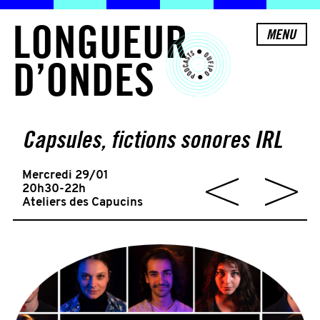
L
O
N
G
U
E
U
R
MENU
D
’
O
N
D
E
S
Capsules, fictions sonores IRL
Mercredi 29/01
20h30-22h
Ateliers des Capucins