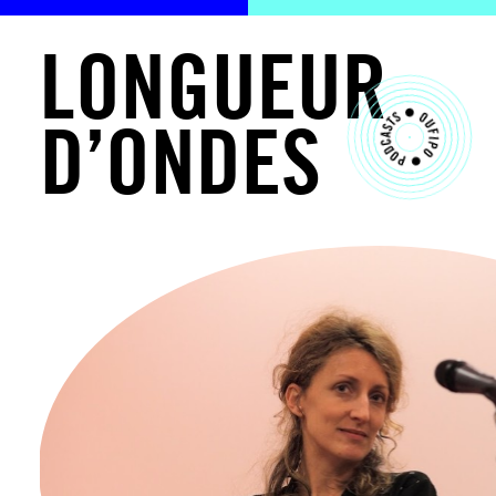
L
O
N
G
U
E
U
R
D
’
O
N
D
E
S