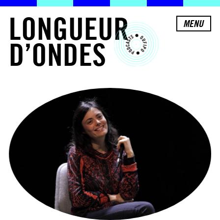
L
O
N
G
U
E
U
R
MENU
D
’
O
N
D
E
S