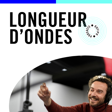
L
O
N
G
U
E
U
R
D
’
O
N
D
E
S