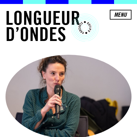
L
O
N
G
U
E
U
R
MENU
D
’
O
N
D
E
S