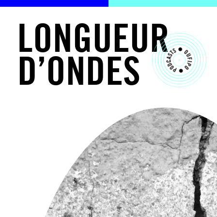
L
O
N
G
U
E
U
R
D
’
O
N
D
E
S