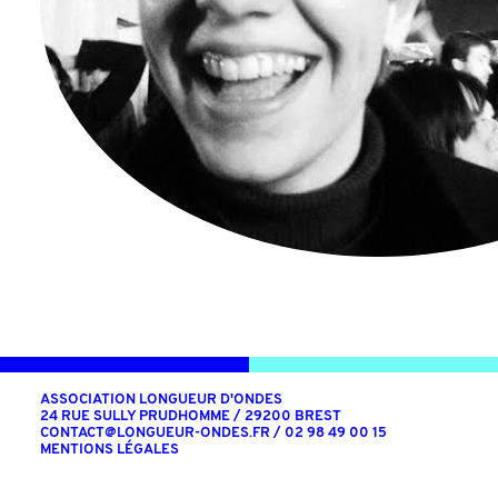
ASSOCIATION LONGUEUR D'ONDES
24 RUE SULLY PRUDHOMME / 29200 BREST
CONTACT@LONGUEUR-ONDES.FR
/ 02 98 49 00 15
MENTIONS LÉGALES