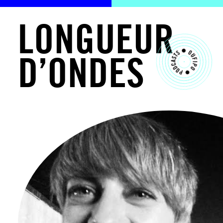
L
O
N
G
U
E
U
R
D
’
O
N
D
E
S