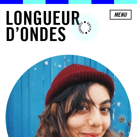
L
O
N
G
U
E
U
R
MENU
D
’
O
N
D
E
S