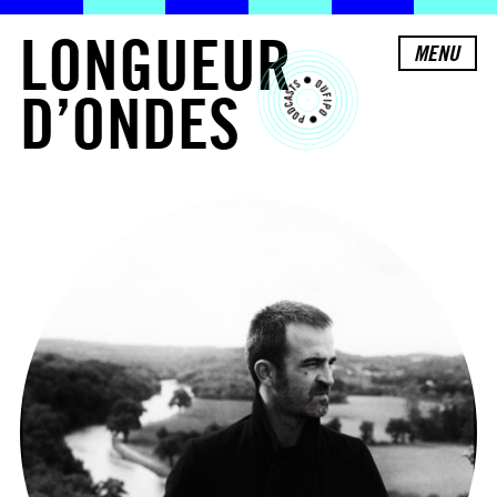
L
O
N
G
U
E
U
R
MENU
D
’
O
N
D
E
S