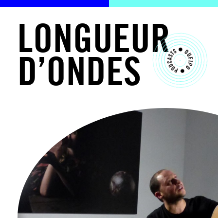
L
O
N
G
U
E
U
R
D
’
O
N
D
E
S