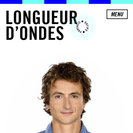
L
O
N
G
U
E
U
R
MENU
D
’
O
N
D
E
S