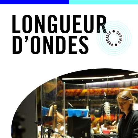
L
O
N
G
U
E
U
R
D
’
O
N
D
E
S