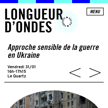
L
O
N
G
U
E
U
R
MENU
D
’
O
N
D
E
S
Approche sensible de la guerre
en Ukraine
Vendredi 31/01
16h-17h15
Le Quartz