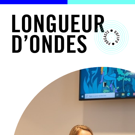
L
O
N
G
U
E
U
R
D
’
O
N
D
E
S