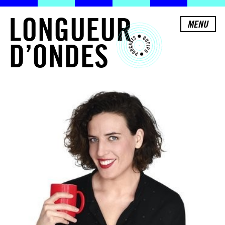
L
O
N
G
U
E
U
R
MENU
D
’
O
N
D
E
S