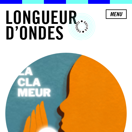
L
O
N
G
U
E
U
R
MENU
D
’
O
N
D
E
S