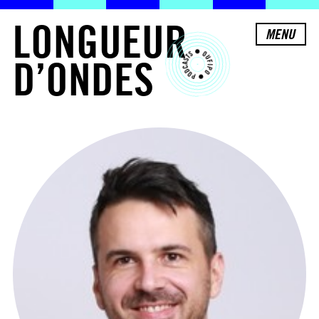
L
O
N
G
U
E
U
R
MENU
D
’
O
N
D
E
S