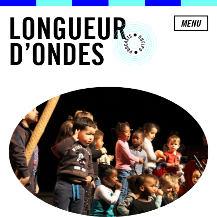
L
O
N
G
U
E
U
R
MENU
D
’
O
N
D
E
S